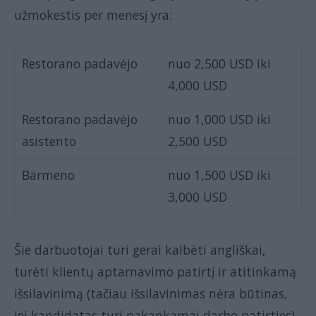
užmokestis per menesį yra:
Restorano padavėjo
nuo 2,500 USD iki
4,000 USD
Restorano padavėjo
nuo 1,000 USD iki
asistento
2,500 USD
Barmeno
nuo 1,500 USD iki
3,000 USD
Šie darbuotojai turi gerai kalbėti angliškai,
turėti klientų aptarnavimo patirtį ir atitinkamą
išsilavinimą (tačiau išsilavinimas nėra būtinas,
jei kandidatas turi pakankamai darbo patirties).