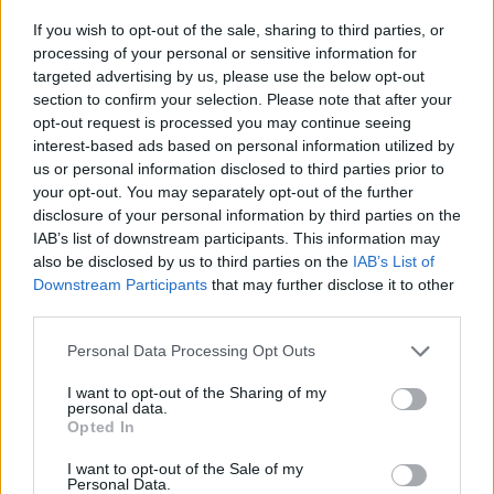
uždirba fiksuotą atlyginimą per savaitę, t.y. nuo
If you wish to opt-out of the sale, sharing to third parties, or
350 USD iki 500 USD.
processing of your personal or sensitive information for
targeted advertising by us, please use the below opt-out
section to confirm your selection. Please note that after your
opt-out request is processed you may continue seeing
interest-based ads based on personal information utilized by
us or personal information disclosed to third parties prior to
your opt-out. You may separately opt-out of the further
disclosure of your personal information by third parties on the
IAB’s list of downstream participants. This information may
also be disclosed by us to third parties on the
IAB’s List of
Downstream Participants
that may further disclose it to other
third parties.
Please note that this website/app uses one or more Google
Personal Data Processing Opt Outs
services and may gather and store information including but
not limited to your visit or usage behaviour. You may click to
I want to opt-out of the Sharing of my
personal data.
grant or deny consent to Google and its third-party tags to
Opted In
use your data for below specified purposes in below Google
consent section.
I want to opt-out of the Sale of my
Personal Data.