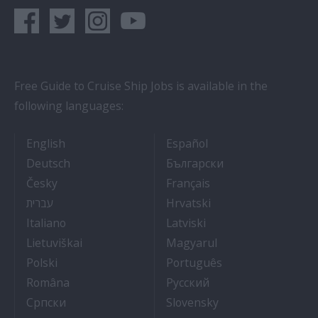
Free Guide to Cruise Ship Jobs is available in the
following languages:
- Cruise Ship Jobs
- Empleos en crucero
English
Español
- Arbeit auf Kreuzfahrtschiffen
- Как Да Си Нам
Deutsch
Български
- Práce na luxusních výletních lodích
- Travail Sur Bateau
Česky
Français
- איך להתקבל לעבודה על אוניות נוסעים
- Kako dobiti posao 
עברית
Hrvatski
- Lavorare sulle navi da crociera
- Kā iegūt kuģa kruī
Italiano
Latviski
- Kaip įsidarbinti kruiziniuose laivuose
- Munka a hajón
Lietuviškai
Magyarul
- Jak dostać pracę na statku wycieczkowym
- Como conseguir
Polski
Português
- Cum sa obtii un post pe un vas de croaziera
- Как получить раб
Româna
Pyccкий
- Како до посла на броду
- Práca na výletnýc
Српски
Slovensky