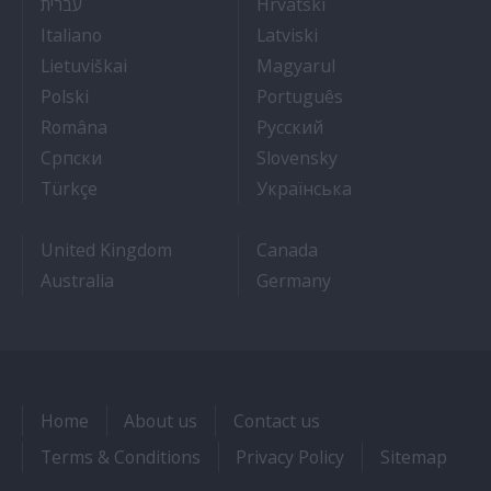
- איך להתקבל לעבודה על אוניות נוסעים
- Kako dobiti posao 
עברית
Hrvatski
- Lavorare sulle navi da crociera
- Kā iegūt kuģa kruī
Italiano
Latviski
- Kaip įsidarbinti kruiziniuose laivuose
- Munka a hajón
Lietuviškai
Magyarul
- Jak dostać pracę na statku wycieczkowym
- Como conseguir
Polski
Português
- Cum sa obtii un post pe un vas de croaziera
- Как получить раб
Româna
Pyccкий
- Како до посла на броду
- Práca na výletnýc
Српски
Slovensky
- Kruz Gemilerinde nasıl iş bulunur
- Як влаштувати
Türkçe
Українська
United Kingdom
Canada
Australia
Germany
Home
About us
Contact us
Terms & Conditions
Privacy Policy
Sitemap