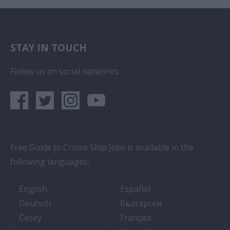
STAY IN TOUCH
Follow us on social networks:
Free Guide to Cruise Ship Jobs is available in the
following languages:
- Cruise Ship Jobs
- Empleos en crucero
English
Español
- Arbeit auf Kreuzfahrtschiffen
- Как Да Си Нам
Deutsch
Български
- Práce na luxusních výletních lodích
- Travail Sur Bateau
Česky
Français