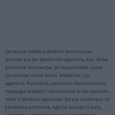
Geriausias būdas įsidarbinti kruiziniuose
laivuose yra per įdarbinimo agentūrą, kuri dirba
konkrečiai kompanijai. Jei nusprendėte, kuriai
kompanijai norite dirbti, kreipkitės į jos
agentūrą. Kompanijų personalo departamentas
nepajėgia atsakyti į užklausimus iš viso pasaulio,
todėl ir įdarbina agentūras. Jos yra atsakingos už
kandidatų atrinkimą. Agento pareiga iš kelių
kandidatų atrinkti tik tuos, kurie atitinka