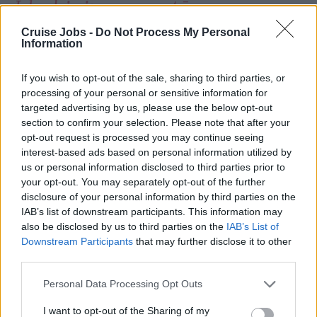
Įdarbinimo agentūrų
Cruise Jobs -
Do Not Process My Personal
duomenų bazė
Information
If you wish to opt-out of the sale, sharing to third parties, or
Mes turime didžiausią
įdarbinimo agentūrų
processing of your personal or sensitive information for
targeted advertising by us, please use the below opt-out
duomenų bazę
. Čia galite rasti šimtus
section to confirm your selection. Please note that after your
įdarbinimo agentūrų. Daugumai jų galite išsiųsti
opt-out request is processed you may continue seeing
interest-based ads based on personal information utilized by
savo CV tiesiogiai per ši saitą.
us or personal information disclosed to third parties prior to
your opt-out. You may separately opt-out of the further
disclosure of your personal information by third parties on the
IAB’s list of downstream participants. This information may
Dėmesio!
also be disclosed by us to third parties on the
IAB’s List of
Downstream Participants
that may further disclose it to other
third parties.
Būkite atsargūs ieškodami informacijos apie
Please note that this website/app uses one or more Google
Personal Data Processing Opt Outs
kruizinius laivus. Yra daug skelbimų ir saitų,
services and may gather and store information including but
kuriais naudodamiesi turite sumokėti už
not limited to your visit or usage behaviour. You may click to
I want to opt-out of the Sharing of my