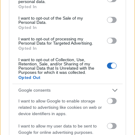
personal data.
grant or deny consent to Google and its third-party tags to
knygutę ar brošiūrą. Tokia informacija nepadeda
Opted In
use your data for below specified purposes in below Google
susirasti darbo laivuose, ji yra nepatikima ir
consent section.
I want to opt-out of the Sale of my
Personal Data.
klaidinanti.
Paskaitykite straipsnį apie tai čia
.
Opted In
I want to opt-out of processing my
Būkite atidūs, kai gaunate elektroninį laišką iš
Personal Data for Targeted Advertising.
Opted In
kruzinės kompanijos. Tai gali būti
apgaulė ar
I want to opt-out of Collection, Use,
virusas
(scams).
Retention, Sale, and/or Sharing of my
Personal Data that Is Unrelated with the
Purposes for which it was collected.
Opted Out
Google consents
I want to allow Google to enable storage
related to advertising like cookies on web or
device identifiers in apps.
I want to allow my user data to be sent to
Google for online advertising purposes.