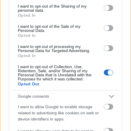
során megfelel az adott munkára.
not limited to your visit or usage behaviour. You may click to
I want to opt-out of the Sharing of my
personal data.
grant or deny consent to Google and its third-party tags to
Opted In
use your data for below specified purposes in below Google
A fedélzeten és a gépházban többségben csak
consent section.
I want to opt-out of the Sale of my
olyan személyek kaphatnak munkát, akiknek
Personal Data.
Opted In
nemzetisége azonos a tisztek nemzetiségével. A
I want to opt-out of processing my
tisztek többsége görög, norvég, olasz, britt vagy
Personal Data for Targeted Advertising.
Opted In
amerikai, de némelyik hajókon lengyel és horvát
tisztek is vannak. Több fülöpszigeteki
I want to opt-out of Collection, Use,
Retention, Sale, and/or Sharing of my
Personal Data that Is Unrelated with the
alkalmazott is van a fedélzeten és a gépházban.
Purposes for which it was collected.
Opted Out
Google consents
I want to allow Google to enable storage
related to advertising like cookies on web or
device identifiers in apps.
I want to allow my user data to be sent to