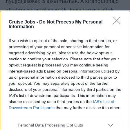
nyugdíjasokat is alkalmaznak. A kirándulóhajó
alkalmazottaitól elvárják, hogy tapasztaltak,
megbízhatóak legyenek, kitűnő vendéglátó
Cruise Jobs -
Do Not Process My Personal
Information
képességekkel. A munkáltatók olyan embereket
keresnek, akik tudják mi az a kihívás. Közössögi
If you wish to opt-out of the sale, sharing to third parties, or
szellemü, független személyek szívesen látottak.
processing of your personal or sensitive information for
targeted advertising by us, please use the below opt-out
A jó munkaerő gyorsan, hatékonyan és magas
section to confirm your selection. Please note that after your
színvonalon végzi munkáját.
opt-out request is processed you may continue seeing
interest-based ads based on personal information utilized by
us or personal information disclosed to third parties prior to
A hajótársaságok előnyben részesítik azokat,
your opt-out. You may separately opt-out of the further
akik már dolgoztak kirándulóhajón. Így néhány
disclosure of your personal information by third parties on the
IAB’s list of downstream participants. This information may
közkedvelt foglalkozás (mint pl. a csapos, a
also be disclosed by us to third parties on the
IAB’s List of
pénztáros, stb.), csak gyakran ezek számára
Downstream Participants
that may further disclose it to other
third parties.
hozzáférhető, de új alkalmazott is kerülhet ilyen
Please note that this website/app uses one or more Google
állásba (pozícióba), ha a felvételi beszélgetés
Personal Data Processing Opt Outs
services and may gather and store information including but