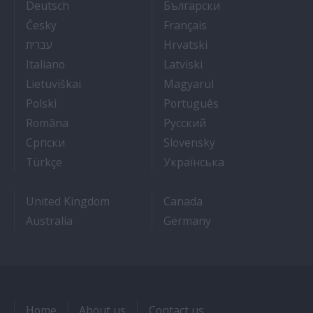
- Arbeit auf Kreuzfahrtschiffen
- Как Да Си Нам
Deutsch
Български
- Práce na luxusních výletních lodích
- Travail Sur Bateau
Česky
Français
- איך להתקבל לעבודה על אוניות נוסעים
- Kako dobiti posao 
עברית
Hrvatski
- Lavorare sulle navi da crociera
- Kā iegūt kuģa kruī
Italiano
Latviski
- Kaip įsidarbinti kruiziniuose laivuose
- Munka a hajón
Lietuviškai
Magyarul
- Jak dostać pracę na statku wycieczkowym
- Como conseguir
Polski
Português
- Cum sa obtii un post pe un vas de croaziera
- Как получить раб
Româna
Pyccкий
- Како до посла на броду
- Práca na výletnýc
Српски
Slovensky
- Kruz Gemilerinde nasıl iş bulunur
- Як влаштувати
Türkçe
Українська
United Kingdom
Canada
Australia
Germany
Home
About us
Contact us