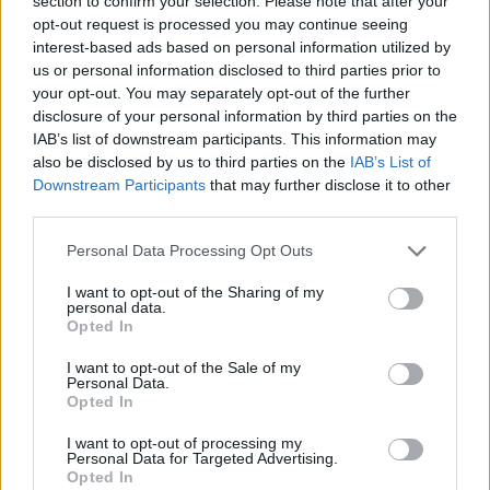
section to confirm your selection. Please note that after your
opt-out request is processed you may continue seeing
sont affectés à des postes sans pourboires. Par
interest-based ads based on personal information utilized by
contre, ils ont, s'ils le veulent, une bonne chance
us or personal information disclosed to third parties prior to
your opt-out. You may separately opt-out of the further
d'être affecté à des postes avec pourboire plus
disclosure of your personal information by third parties on the
tard dans la saison.
IAB’s list of downstream participants. This information may
also be disclosed by us to third parties on the
IAB’s List of
Downstream Participants
that may further disclose it to other
Ce type de personnel occupe les postes de plus
third parties.
bas niveau en lien direct avec les passagers. Ceux
Please note that this website/app uses one or more Google
Personal Data Processing Opt Outs
qui servent les snacks par exemple. Ils ont un
services and may gather and store information including but
not limited to your visit or usage behaviour. You may click to
I want to opt-out of the Sharing of my
salaire fixe sans pourboire qui varie entre 300$ et
personal data.
grant or deny consent to Google and its third-party tags to
Opted In
500$ US par semaine.
use your data for below specified purposes in below Google
consent section.
I want to opt-out of the Sale of my
Personal Data.
Opted In
I want to opt-out of processing my
Personal Data for Targeted Advertising.
Opted In