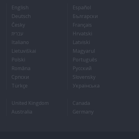
- Cruise Ship Jobs
- Empleos en crucero
English
Español
- Arbeit auf Kreuzfahrtschiffen
- Как Да Си Нам
Deutsch
Български
- Práce na luxusních výletních lodích
- Travail Sur Bateau
Česky
Français
- איך להתקבל לעבודה על אוניות נוסעים
- Kako dobiti posao 
עברית
Hrvatski
- Lavorare sulle navi da crociera
- Kā iegūt kuģa kruī
Italiano
Latviski
- Kaip įsidarbinti kruiziniuose laivuose
- Munka a hajón
Lietuviškai
Magyarul
- Jak dostać pracę na statku wycieczkowym
- Como conseguir
Polski
Português
- Cum sa obtii un post pe un vas de croaziera
- Как получить раб
Româna
Pyccкий
- Како до посла на броду
- Práca na výletnýc
Српски
Slovensky
- Kruz Gemilerinde nasıl iş bulunur
- Як влаштувати
Türkçe
Українська
United Kingdom
Canada
Australia
Germany