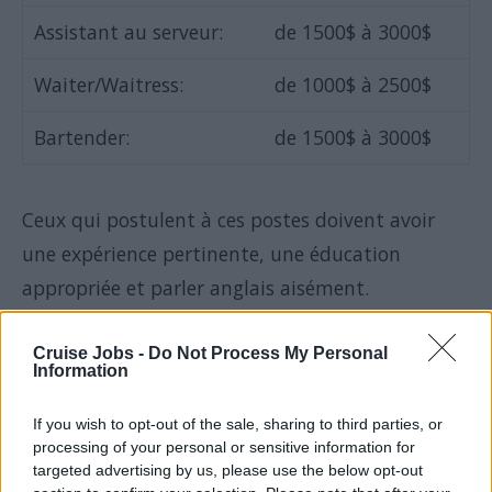
Assistant au serveur:
de 1500$ à 3000$
Waiter/Waitress:
de 1000$ à 2500$
Bartender:
de 1500$ à 3000$
Ceux qui postulent à ces postes doivent avoir
une expérience pertinente, une éducation
appropriée et parler anglais aisément.
Cruise Jobs -
Do Not Process My Personal
Information
Personnel sans pourboire
If you wish to opt-out of the sale, sharing to third parties, or
processing of your personal or sensitive information for
Ceux qui n'ont pas assez d'expérience dans le
targeted advertising by us, please use the below opt-out
domaine et qui ne parle pas aisément l'anglais