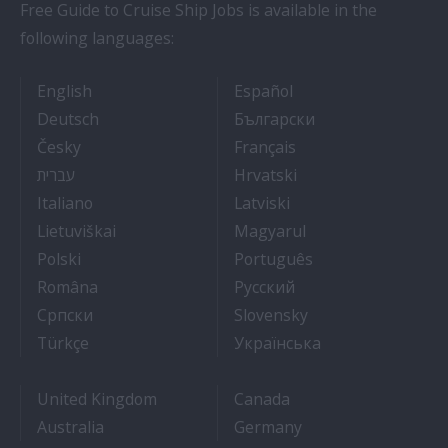
Free Guide to Cruise Ship Jobs is available in the
following languages:
- Cruise Ship Jobs
- Empleos en crucero
English
Español
- Arbeit auf Kreuzfahrtschiffen
- Как Да Си Нам
Deutsch
Български
- Práce na luxusních výletních lodích
- Travail Sur Bateau
Česky
Français
- איך להתקבל לעבודה על אוניות נוסעים
- Kako dobiti posao 
עברית
Hrvatski
- Lavorare sulle navi da crociera
- Kā iegūt kuģa kruī
Italiano
Latviski
- Kaip įsidarbinti kruiziniuose laivuose
- Munka a hajón
Lietuviškai
Magyarul
- Jak dostać pracę na statku wycieczkowym
- Como conseguir
Polski
Português
- Cum sa obtii un post pe un vas de croaziera
- Как получить раб
Româna
Pyccкий
- Како до посла на броду
- Práca na výletnýc
Српски
Slovensky
- Kruz Gemilerinde nasıl iş bulunur
- Як влаштувати
Türkçe
Українська
United Kingdom
Canada
Australia
Germany