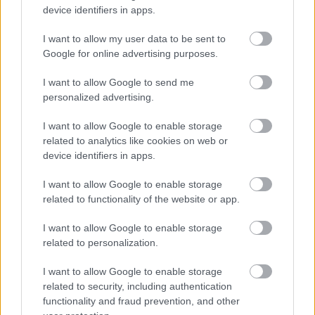
электронной форме, то включите
device identifiers in apps.
сопроводительное письмо в основной текст
I want to allow my user data to be sent to
электронного письма или вставьте его в
Google for online advertising purposes.
специальное поле для сопроводительного
I want to allow Google to send me
письма, если вы используете специальную
personalized advertising.
онлайн-форму, предоставляемую рекрутером.
I want to allow Google to enable storage
related to analytics like cookies on web or
Будьте настойчивы при соискании работы,
device identifiers in apps.
но не будьте надоедливы. Не звоните
I want to allow Google to enable storage
рекрутинговым агентам или менеджеру по
related to functionality of the website or app.
персоналу слишком часто. Держите их в курсе
I want to allow Google to enable storage
любых изменений в ваших данных,
related to personalization.
изложенных в резюме.
I want to allow Google to enable storage
related to security, including authentication
functionality and fraud prevention, and other