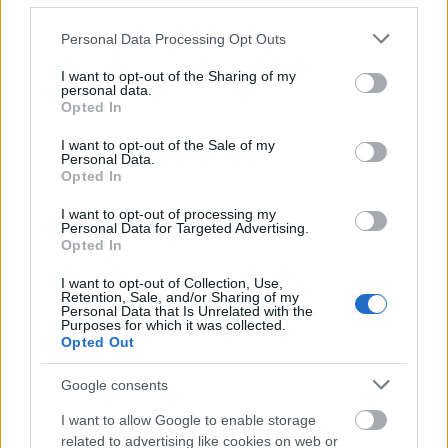
Please note that this website/app uses one or more Google
Personal Data Processing Opt Outs
services and may gather and store information including but
not limited to your visit or usage behaviour. You may click to
I want to opt-out of the Sharing of my
personal data.
grant or deny consent to Google and its third-party tags to
Opted In
use your data for below specified purposes in below Google
consent section.
I want to opt-out of the Sale of my
Personal Data.
Приложите к вашему резюме
Opted In
сопроводительное письмо
. Кратко обозначьте
I want to opt-out of processing my
Personal Data for Targeted Advertising.
ваши навыки и образование, имеющие
Opted In
отношение к должности, на которую вы
I want to opt-out of Collection, Use,
претендуете. Адресуйте письмо
Retention, Sale, and/or Sharing of my
Personal Data that Is Unrelated with the
рекрутинговому агентству или менеджеру по
Purposes for which it was collected.
Opted Out
персоналу (начальнику отдела кадров)
Google consents
круизной компании. Не забудьте подписать
письмо. Если вы подаёте ваше резюме в
I want to allow Google to enable storage
related to advertising like cookies on web or