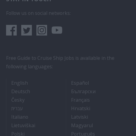
Follow us on social networks:
Free Guide to Cruise Ship Jobs is available in the
following languages:
- Cruise Ship Jobs
- Empleos en crucero
English
Español
- Arbeit auf Kreuzfahrtschiffen
- Как Да Си Нам
Deutsch
Български
- Práce na luxusních výletních lodích
- Travail Sur Bateau
Česky
Français
- Kako dobiti posao 
- איך להתקבל לעבודה על אוניות נוסעים
Hrvatski
עברית
- Lavorare sulle navi da crociera
- Kā iegūt kuģa kruī
Italiano
Latviski
- Kaip įsidarbinti kruiziniuose laivuose
- Munka a hajón
Lietuviškai
Magyarul
- Jak dostać pracę na statku wycieczkowym
- Como conseguir
Polski
Português