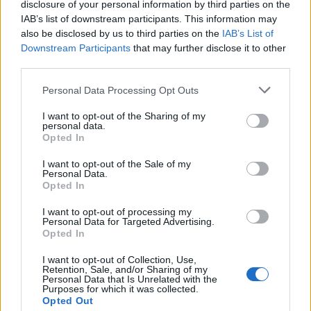
disclosure of your personal information by third parties on the
עובדים אלו מתעסקים בדרך כלל בתחום הספא, סלוני
IAB’s list of downstream participants. This information may
also be disclosed by us to third parties on the
IAB’s List of
יופי, מנהלי סלון יופי, קוסמטיקאיות, צוות רפואי,
Downstream Participants
that may further disclose it to other
מסג'יסטיות ומדריכי כושר גופני
third parties.
Please note that this website/app uses one or more Google
Personal Data Processing Opt Outs
services and may gather and store information including but
not limited to your visit or usage behaviour. You may click to
I want to opt-out of the Sharing of my
תפקידי סיפון ומכונה
personal data.
grant or deny consent to Google and its third-party tags to
Opted In
use your data for below specified purposes in below Google
consent section.
I want to opt-out of the Sale of my
Deck and engine positions in English
Personal Data.
Opted In
מחלקות אלו אחראיות על ניהולה התקין של האוניה
I want to opt-out of processing my
Personal Data for Targeted Advertising.
מהבחינה הטכנית והתחזוקתית.
Opted In
I want to opt-out of Collection, Use,
Retention, Sale, and/or Sharing of my
Personal Data that Is Unrelated with the
Purposes for which it was collected.
Opted Out