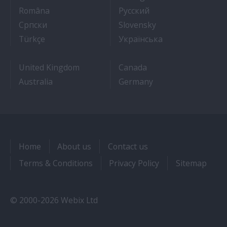
- Cum sa obtii un post pe un vas de croaziera
- Как получить раб
Româna
Pyccкий
- Како до посла на броду
- Práca na výletnýc
Српски
Slovensky
- Kruz Gemilerinde nasıl iş bulunur
- Як влаштувати
Türkçe
Українська
United Kingdom
Canada
Australia
Germany
Home
About us
Contact us
Terms & Conditions
Privacy Policy
Sitemap
© 2000-2026 Webix Ltd